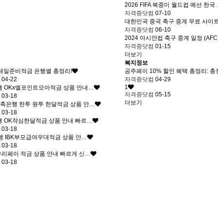
2026 FIFA 북중미 월드컵 예선 한국
자격증닷컴
07-10
대한민국 중국 축구 중계 무료 사이
자격증닷컴
06-10
2024 아시안컵 축구 중계 일정 (AFC
자격증닷컴
01-15
더보기
복지정보
병내일준비적금 은행별 총정리!
공주페이 10% 할인 혜택 총정리: 충
컴
04-22
자격증닷컴
04-29
1
행 OKx엘포인트모아적금 상품 안내…
자격증닷컴
05-15
컴
03-18
더보기
축은행 한투 원투 한달적금 상품 안…
컴
03-18
행 OK작심한달적금 상품 안내 빠르…
컴
03-18
행 IBK부모급여우대적금 상품 안…
컴
03-18
리페이 적금 상품 안내 빠르게 신…
컴
03-18