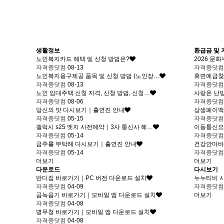
생활정보
환급금 및
노인복지카드 혜택 및 신청 방법은?
2026 문
자격증닷컴
08-13
자격증닷
노인복지용구제공 품목 및 신청 방법 (노인장…
휴면예금찾기
자격증닷컴
08-13
자격증닷
노인 임대주택 신청 자격, 신청 방법, 신청…
사랑온 난방
자격증닷컴
08-06
자격증닷
당신의 맛 다시보기｜출연진 안내
상생페이백 
자격증닷컴
05-15
자격증닷
갤럭시 s25 엣지 사전예약｜3사 통신사 혜…
이동통신요
자격증닷컴
05-14
자격증닷
금주를 부탁해 다시보기｜출연진 안내
건강안마바
자격증닷컴
05-14
자격증닷
더보기
더보기
다운로드
다시보기
반디집 바로가기｜PC 버전 다운로드 설치
누누티비 시즌
자격증닷컴
04-09
자격증닷
곰녹음기 바로가기｜모바일 앱 다운로드 설치
더보기
자격증닷컴
04-08
병무청 바로가기｜모바일 앱 다운로드 설치
자격증닷컴
04-08