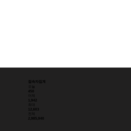
접속자집계
오늘
450
어제
1,942
최대
12,603
전체
2,985,940