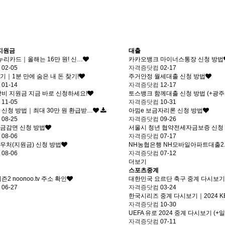
 지원금
대출
화누리카드｜올해는 16만 원! 신…
카카오뱅크 마이너스통장 신청 방법
컴
02-05
자격증닷컴
02-17
｜1분 만에 숨은 내 돈 찾기!
주거안정 월세대출 신청 방법
컴
01-14
자격증닷컴
12-17
비 지원금 지금 바로 신청하세요!
토스뱅크 함께대출 신청 방법 (+광주
컴
11-05
자격증닷컴
10-31
신청 방법｜최대 30만 원 환급받…
아낌e 보금자리론 신청 방법
컴
08-25
자격증닷컴
09-26
금감면 신청 방법
서울시 청년 협약전세자금보증 신청
컴
08-06
자격증닷컴
07-17
우처(지원금) 신청 방법
NH농협은행 NH모바일아파트대출2.
컴
08-06
자격증닷컴
07-12
더보기
스포츠중계
2 noonoo.tv 주소 확인
대한민국 요르단 축구 중계 다시보기
컴
06-27
자격증닷컴
03-24
한국시리즈 중계 다시보기｜2024 K
자격증닷컴
10-30
UEFA 유로 2024 중계 다시보기 (+
자격증닷컴
07-11