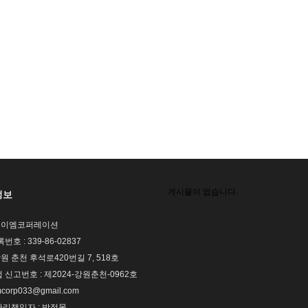
게시물이 없습니다.
정보
 제이엠코퍼레이션
호 : 339-86-02837
강원 춘천 후석로420번길 7, 518호
신고번호 : 제2024-강원춘천-0962호
corp033@gmail.com
리책임자 : 박정목